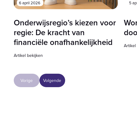
6 april 2026
5 ap
Onderwijsregio’s kiezen voor
Wor
regie: De kracht van
doo
financiële onafhankelijkheid
Artikel
Artikel bekijken
Vorige
Volgende