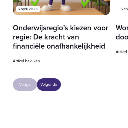
6 april 2026
5 ap
Onderwijsregio’s kiezen voor
Wor
regie: De kracht van
doo
financiële onafhankelijkheid
Artikel
Artikel bekijken
Vorige
Volgende