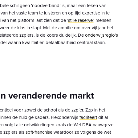
ibele schil geen ‘noodverband’ is, maar een teken van
 het vaste team te luisteren en op tijd expertise in te
 van het platform laat zien dat de ‘
stille reserve’
, mensen
weer de klas in stapt. Met de ambitie om over vijf jaar het
elateerde zzp’ers, is de koers duidelijk. De
onderwijsregio’s
l waarin kwaliteit en betaalbaarheid centraal staan.
en veranderende markt
ntieel voor zowel de school als de zzp’er. Zzp in het
binnen de huidige kaders. Flexonderwijs
faciliteert
dit al
n volgt alle ontwikkelingen zoals de Wet DBA nauwgezet.
de zzp’ers als
soft-franchise
waardoor ze volgens de wet