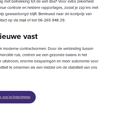
g met betrekking tot de wet dba? Voor extra zekerheid
nue controle en heldere rapportages, zodat je zzp’ers met
ijs gewaarborgd blijft. Benieuwd naar de kostprijs van
tact op via
mail
of bel 06-265 948 29.
nieuwe vast
om moderne contractvormen. Door de verbinding tussen
merciële ruis, creëren we een gezonde balans in het
nder uitstroom, enorme besparingen en meer autonomie voor
biliteit te omarmen als een middel om de stabiliteit van ons
 zzp’er/interimmer