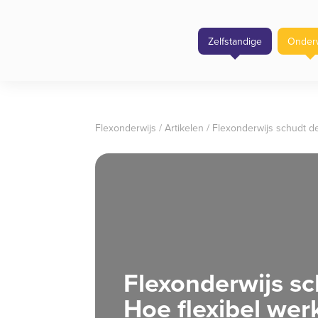
Zelfstandige
Onderw
Flexonderwijs
/
Artikelen
/
Flexonderwijs schudt de
Flexonderwijs sc
Hoe flexibel wer