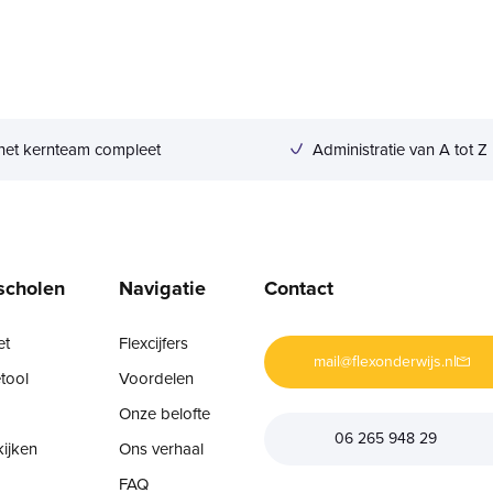
het kernteam compleet
Administratie van A tot Z
 scholen
Navigatie
Contact
et
Flexcijfers
mail@flexonderwijs.nl
tool
Voordelen
Onze belofte
06 265 948 29
kijken
Ons verhaal
FAQ