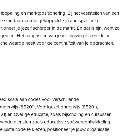
fbepaling en marktpositionering. Bij het vaststellen van een
e standaarden die gekoppeld zijn aan specifieke
itioneer je jezelf scherper in de markt. En dat is fijn, want zo
kgebied. Het aanpassen van je inschrijving is een kleine
sche waarde heeft voor de continuïteit van je opdrachten.
Q
reed scala aan codes voor verschillende
onderwijs (85201), Voortgezet onderwijs (85201),
1) en Overige educatie, zoals bijscholing en cursussen
unende diensten zoals educatieve softwareontwikkeling,
 juiste code te kiezen, positioneer je jouw organisatie