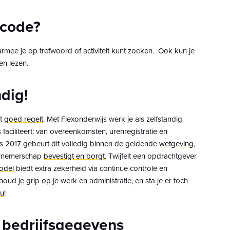
-code?
mee je op trefwoord of activiteit kunt zoeken. Ook kun je
en lezen.
dig!
et
goed regelt
. Met Flexonderwijs werk je als zelfstandig
 faciliteert: van overeenkomsten, urenregistratie en
nds 2017 gebeurt dit volledig binnen de geldende
wetgeving
,
dernemerschap
bevestigt en borgt
. Twijfelt een opdrachtgever
odel
biedt extra zekerheid via continue controle en
 houd je grip op je werk en administratie, en sta je er toch
nu
!
 bedrijfsgegevens