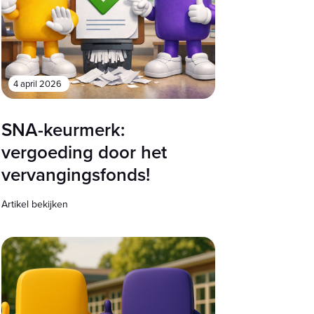
4 april 2026
SNA-keurmerk:
vergoeding door het
vervangingsfonds!
Artikel bekijken
r een laptopscherm kijkt in een licht kantoor. Op 