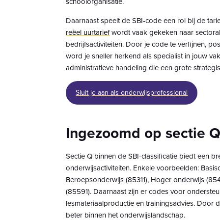
schoolorganisatie.
Daarnaast speelt de SBI-code een rol bij de tarie
reëel uurtarief
wordt vaak gekeken naar sectoral
bedrijfsactiviteiten. Door je code te verfijnen, pos
word je sneller herkend als specialist in jouw va
administratieve handeling die een grote strategi
Sluit je aan als onderwijsprofessional
Ingezoomd op sectie 
Sectie Q binnen de SBI-classificatie biedt een b
onderwijsactiviteiten. Enkele voorbeelden: Basis
Beroepsonderwijs (85311), Hoger onderwijs (8542
(85591). Daarnaast zijn er codes voor onderste
lesmateriaalproductie en trainingsadvies. Door de
beter binnen het onderwijslandschap.