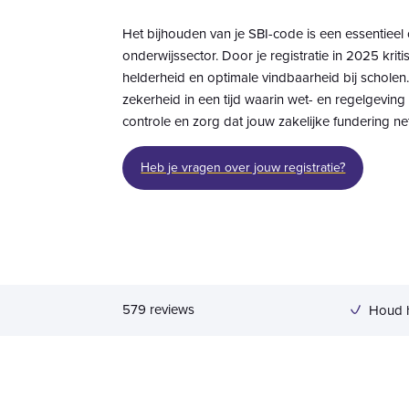
Het bijhouden van je SBI-code is een essentie
onderwijssector. Door je registratie in 2025 kriti
helderheid en optimale vindbaarheid bij scholen
zekerheid in een tijd waarin wet- en regelgevi
controle en zorg dat jouw zakelijke fundering net 
Heb je vragen over jouw registratie?
5
79
reviews
Houd 