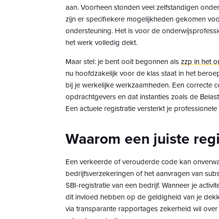
aan. Voorheen stonden veel zelfstandigen onde
zijn er specifiekere mogelijkheden gekomen voor
ondersteuning. Het is voor de onderwijsprofess
het werk volledig dekt.
Maar stel: je bent ooit begonnen als
zzp in het o
nu hoofdzakelijk voor de klas staat in het beroep
bij je werkelijke werkzaamheden. Een correcte co
opdrachtgevers en dat instanties zoals de Bela
Een actuele registratie versterkt je professionele 
Waarom een juiste regis
Een verkeerde of verouderde code kan onverwa
bedrijfsverzekeringen of het aanvragen van sub
SBI-registratie van een bedrijf. Wanneer je activi
dit invloed hebben op de geldigheid van je dekk
via transparante rapportages zekerheid wil over