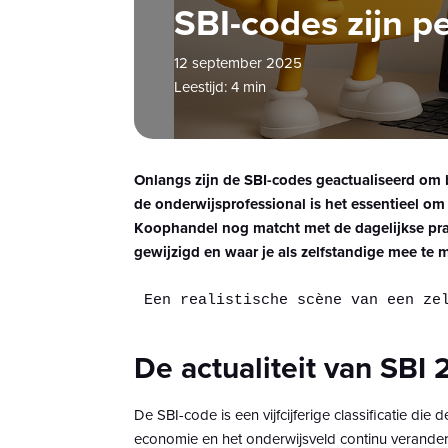
SBI-codes zijn p
12 september 2025
Leestijd: 4 min
Onlangs zijn de SBI-codes geactualiseerd om b
de onderwijsprofessional is het essentieel om 
Koophandel nog matcht met de dagelijkse prak
gewijzigd en waar je als zelfstandige mee te m
Een realistische scène van een ze
De actualiteit van SBI 
De SBI-code is een vijfcijferige classificatie die
economie en het onderwijsveld continu verande